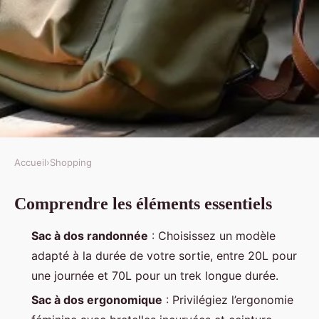
Accueil
›
Shopping
SHOPPING
Comprendre les éléments essentiels
Quel sac à dos randonnée choisir
pour vos aventures
Sac à dos randonnée
: Choisissez un modèle
adapté à la durée de votre sortie, entre 20L pour
Alexandre-Pierre
•
25/06/2026 07:01
•
10 min de lecture
une journée et 70L pour un trek longue durée.
Sac à dos ergonomique
: Privilégiez l’ergonomie