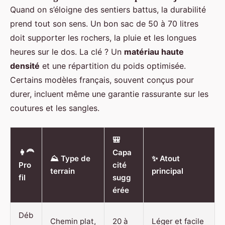
Quand on s’éloigne des sentiers battus, la durabilité
prend tout son sens. Un bon sac de 50 à 70 litres
doit supporter les rochers, la pluie et les longues
heures sur le dos. La clé ? Un
matériau haute
densité
et une répartition du poids optimisée.
Certains modèles français, souvent conçus pour
durer, incluent même une garantie rassurante sur les
coutures et les sangles.
🎒
👩‍🦰
Capa
⛰️ Type de
✨ Atout
Pro
cité
terrain
principal
fil
sugg
érée
Déb
Chemin plat,
20 à
Léger et facile