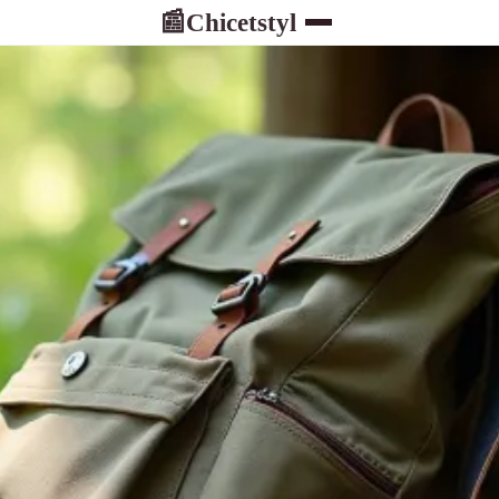
Chicetstyl
📰