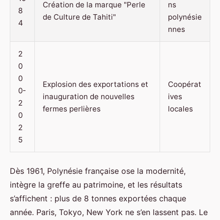
Création de la marque "Perle
ns
8
de Culture de Tahiti"
polynésie
4
nnes
2
0
0
Explosion des exportations et
Coopérat
0-
inauguration de nouvelles
ives
2
fermes perlières
locales
0
2
5
Dès 1961, Polynésie française ose la modernité,
intègre la greffe au patrimoine, et les résultats
s’affichent : plus de 8 tonnes exportées chaque
année. Paris, Tokyo, New York ne s’en lassent pas. Le