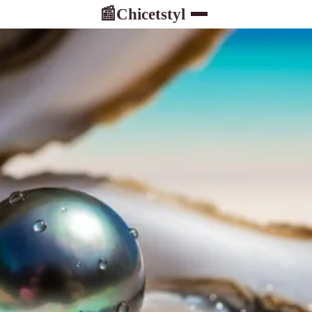
Chicetstyl
📰