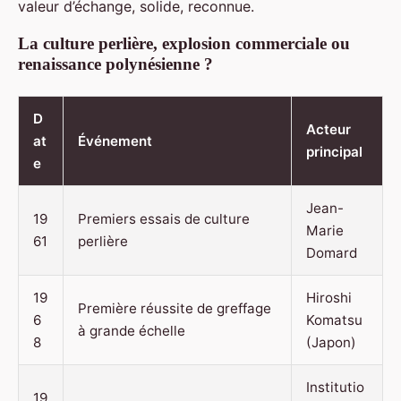
valeur d’échange, solide, reconnue.
La culture perlière, explosion commerciale ou
renaissance polynésienne ?
D
Acteur
at
Événement
principal
e
Jean-
19
Premiers essais de culture
Marie
61
perlière
Domard
19
Hiroshi
Première réussite de greffage
6
Komatsu
à grande échelle
8
(Japon)
Institutio
19