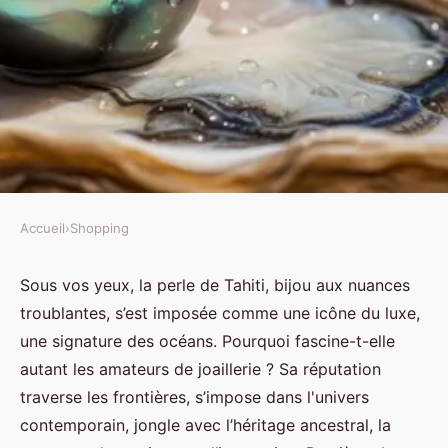
Accueil
›
Shopping
SHOPPING
Perle de Tahiti : l'histoire et la
Sous vos yeux, la perle de Tahiti, bijou aux nuances
troublantes, s’est imposée comme une icône du luxe,
fascination de ce trésor marin
une signature des océans. Pourquoi fascine-t-elle
unique
autant les amateurs de joaillerie ? Sa réputation
traverse les frontières, s’impose dans l'univers
Ilyes
•
17 janvier 2026
•
9 min de lecture
contemporain, jongle avec l’héritage ancestral, la