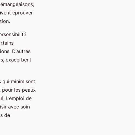
 démangeaisons,
uvent éprouver
tion.
rsensibilité
rtains
ons. D’autres
es, exacerbent
s qui minimisent
t pour les peaux
né. L’emploi de
isir avec soin
ns de