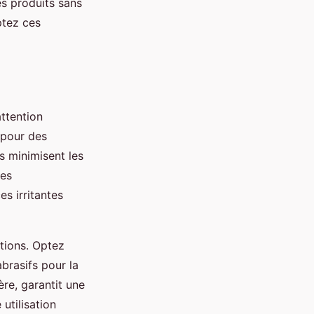
es produits sans
ptez ces
attention
r pour des
s minimisent les
ues
s irritantes
ations. Optez
brasifs pour la
ère, garantit une
utilisation