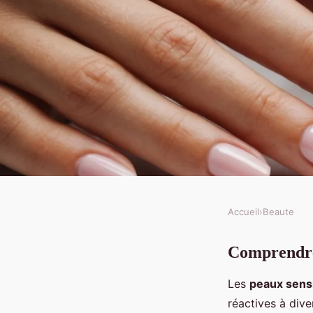
Accueil
›
Beaute
BEAUTE
Comprendre 
Comment offrir une 
Les
peaux sens
aux peaux sensibles?
réactives à div