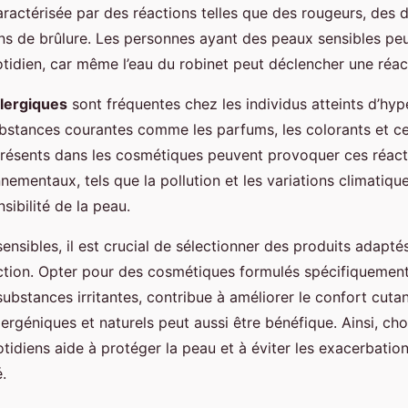
ractérisée par des réactions telles que des rougeurs, des
ns de brûlure. Les personnes ayant des peaux sensibles pe
tidien, car même l’eau du robinet peut déclencher une réac
llergiques
sont fréquentes chez les individus atteints d’hype
bstances courantes comme les parfums, les colorants et ce
résents dans les cosmétiques peuvent provoquer ces réacti
nementaux, tels que la pollution et les variations climatiqu
sibilité de la peau.
ensibles, il est crucial de sélectionner des produits adapté
action. Opter pour des cosmétiques formulés spécifiquemen
substances irritantes, contribue à améliorer le confort cuta
ergéniques et naturels peut aussi être bénéfique. Ainsi, cho
tidiens aide à protéger la peau et à éviter les exacerbatio
é.