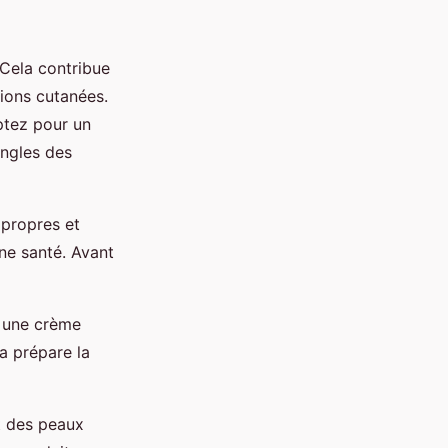
 Cela contribue
tions cutanées.
ptez pour un
ongles des
 propres et
ne santé. Avant
z une crème
a prépare la
t des peaux