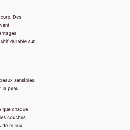
cure. Des
uvent
vantages
sitif durable sur
peaux sensibles.
r la peau
ce que chaque
 des couches
is de mieux