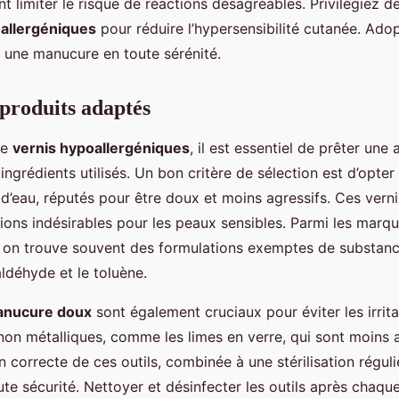
t limiter le risque de réactions désagréables. Privilégiez d
allergéniques
pour réduire l’hypersensibilité cutanée. Ado
 une manucure en toute sérénité.
 produits adaptés
de
vernis hypoallergéniques
, il est essentiel de prêter une 
 ingrédients utilisés. Un bon critère de sélection est d’opte
d’eau, réputés pour être doux et moins agressifs. Ces verni
ions indésirables pour les peaux sensibles. Parmi les marq
n trouve souvent des formulations exemptes de substance
déhyde et le toluène.
manucure doux
sont également cruciaux pour éviter les irrit
non métalliques, comme les limes en verre, qui sont moins a
ion correcte de ces outils, combinée à une stérilisation réguli
e sécurité. Nettoyer et désinfecter les outils après chaque 