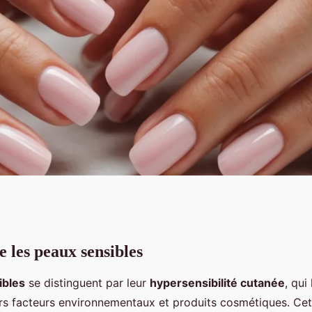
les peaux sensibles
manucure parfaite
ibles
se distinguent par leur
hypersensibilité cutanée
, qui
ers facteurs environnementaux et produits cosmétiques. Cet