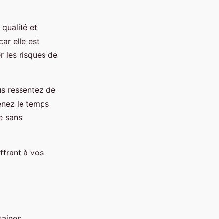
 qualité et
ar elle est
r les risques de
us ressentez de
renez le temps
e sans
ffrant à vos
taines