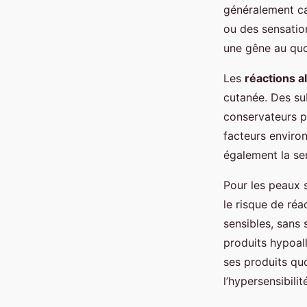
généralement ca
Ilyes
•
2 janvier 2025
•
6 min de lecture
ou des sensatio
une gêne au quo
Les
réactions a
cutanée. Des su
conservateurs p
facteurs environ
également la sen
Pour les peaux s
le risque de ré
sensibles, sans 
produits hypoall
ses produits quo
l’hypersensibilit