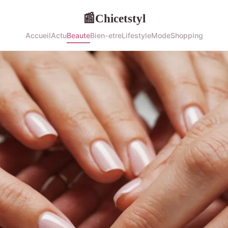
Chicetstyl
📰
Accueil
Actu
Beaute
Bien-etre
Lifestyle
Mode
Shopping