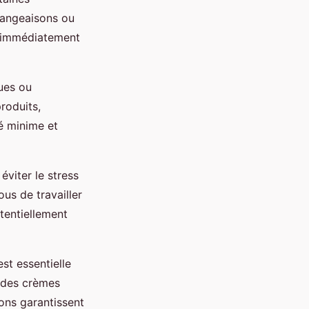
mangeaisons ou
ez immédiatement
ques ou
roduits,
é minime et
éviter le stress
ous de travailler
tentiellement
st essentielle
z des crèmes
ons garantissent