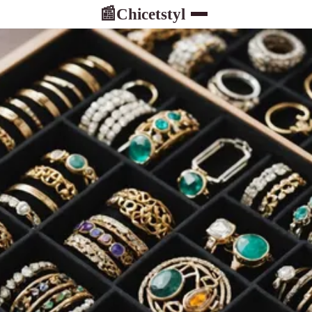
Chicetstyl
📰