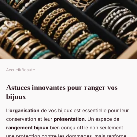
Accueil
›
Beaute
BEAUTE
Astuces innovantes pour ranger vos
Astuces ingénieuses pour ranger
bijoux
vos bijoux de manière optimale
L’
organisation
de vos bijoux est essentielle pour leur
Ilyes
•
2 janvier 2025
•
7 min de lecture
conservation et leur
présentation
. Un espace de
rangement bijoux
bien conçu offre non seulement
une protection contre les dommages, mais renforce