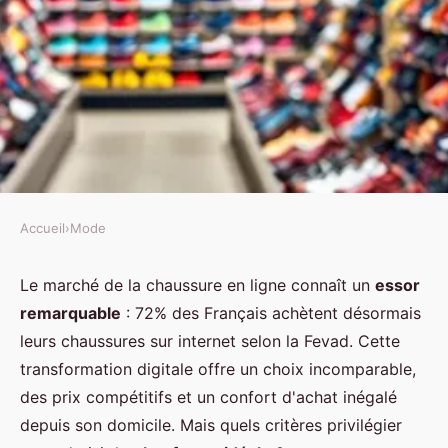
Accueil
›
Mode
MODE
Le site de chaussures avec des
Le marché de la chaussure en ligne connaît un
essor
remarquable
: 72% des Français achètent désormais
remises incroyables et choix
leurs chaussures sur internet selon la Fevad. Cette
varié
transformation digitale offre un choix incomparable,
des prix compétitifs et un confort d'achat inégalé
Ilyes
•
12 janvier 2026
•
8 min de lecture
depuis son domicile. Mais quels critères privilégier