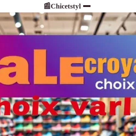
Chicetstyl
📰