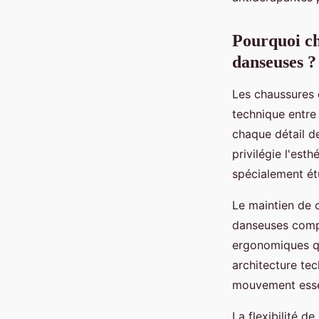
Ilyes
•
16 décembre 2025
•
8 min de lecture
Pourquoi ch
danseuses ?
Les chaussures 
technique entre
chaque détail d
privilégie l'est
spécialement étu
Le maintien de 
danseuses comp
ergonomiques qu
architecture tec
mouvement essen
La flexibilité 