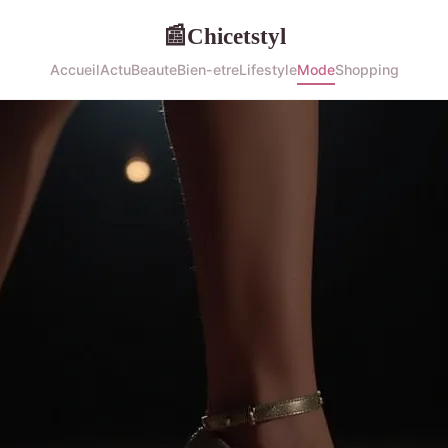
Chicetstyl
📰
Accueil
Actu
Beaute
Bien-etre
Lifestyle
Mode
Shopping