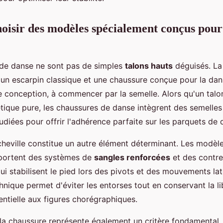
oisir des modèles spécialement conçus pour
de danse ne sont pas de simples
talons hauts
déguisés. La
 un escarpin classique et une chaussure conçue pour la dan
e conception, à commencer par la semelle. Alors qu'un talon
hétique pure, les chaussures de danse intègrent des semelle
diées pour offrir l'adhérence parfaite sur les parquets de 
cheville constitue un autre élément déterminant. Les modèl
ortent des systèmes de
sangles renforcées
et des contre
i stabilisent le pied lors des pivots et des mouvements lat
hnique permet d'éviter les entorses tout en conservant la l
tielle aux figures chorégraphiques.
de la chaussure représente également un critère fondamental