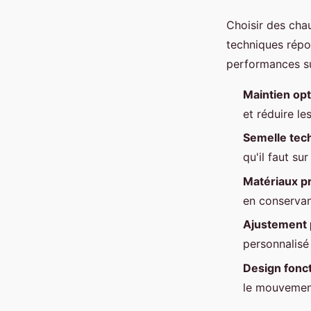
Choisir des cha
techniques rép
performances sur
Maintien opt
et réduire le
Semelle tec
qu'il faut su
Matériaux 
en conservan
Ajustement 
personnalisé
Design fonc
le mouveme