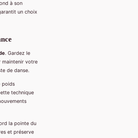
pond à son
garantit un choix
ance
de
. Gardez le
 maintenir votre
ste de danse.
e poids
Cette technique
s mouvements
ord la pointe du
res et préserve