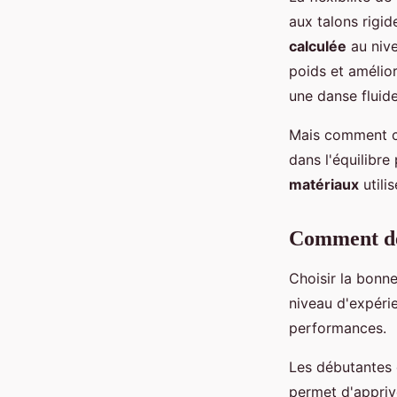
aux talons rigi
calculée
au nive
poids et amélio
une danse fluide
Mais comment ch
dans l'équilibre
matériaux
utilis
Comment dét
Choisir la bonn
niveau d'expéri
performances.
Les débutantes 
permet d'apprivo