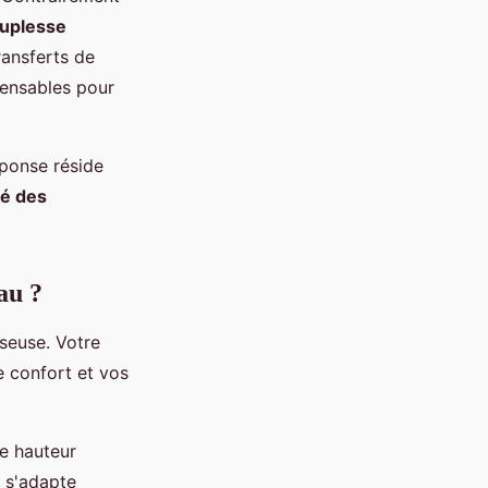
uplesse
ransferts de
pensables pour
éponse réside
té des
au ?
seuse. Votre
e confort et vos
e hauteur
s s'adapte