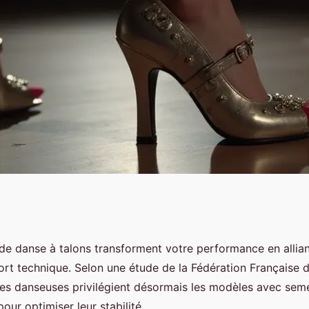
briller sur la piste
de danse à talons transforment votre performance en allia
ort technique. Selon une étude de la Fédération Française 
es danseuses privilégient désormais les modèles avec seme
our optimiser leur stabilité.