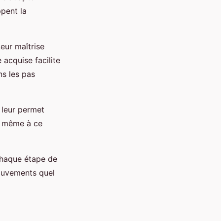
pent la
Leur maîtrise
 acquise facilite
ns les pas
 leur permet
t, même à ce
haque étape de
mouvements quel