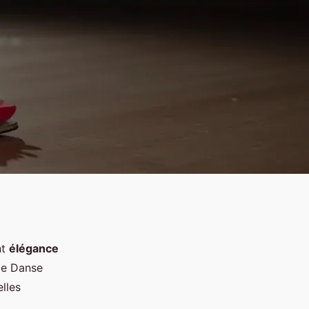
nt
élégance
de Danse
lles