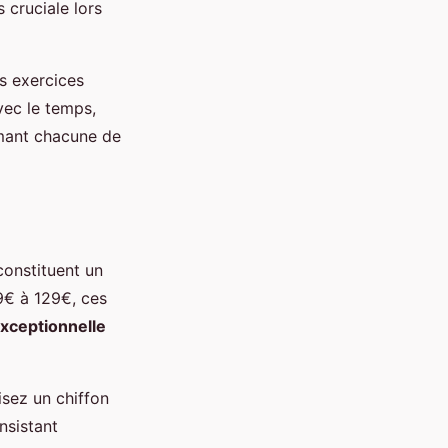
 cruciale lors
s exercices
vec le temps,
imant chacune de
constituent un
9€ à 129€, ces
exceptionnelle
isez un chiffon
nsistant