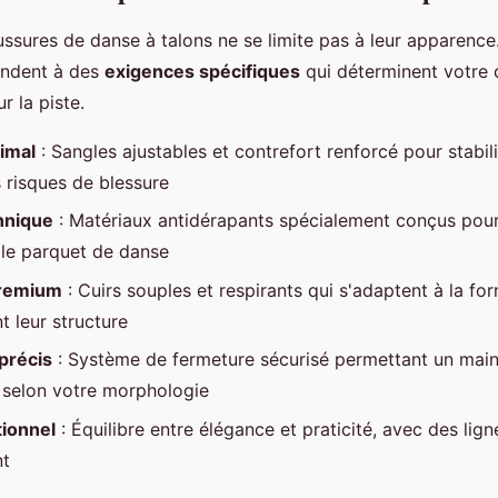
ussures de danse à talons ne se limite pas à leur apparenc
ondent à des
exigences spécifiques
qui déterminent votre 
 la piste.
imal
: Sangles ajustables et contrefort renforcé pour stabili
s risques de blessure
hnique
: Matériaux antidérapants spécialement conçus pour 
r le parquet de danse
premium
: Cuirs souples et respirants qui s'adaptent à la fo
t leur structure
précis
: Système de fermeture sécurisé permettant un main
 selon votre morphologie
tionnel
: Équilibre entre élégance et praticité, avec des lig
nt